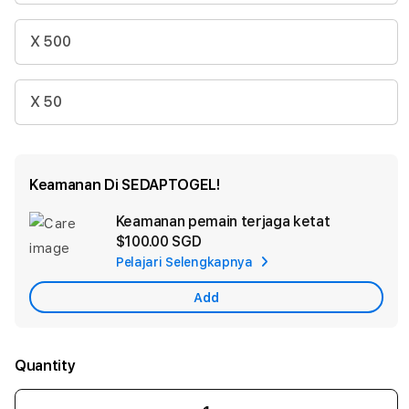
X 500
X 50
Keamanan Di SEDAPTOGEL!
Keamanan pemain terjaga ketat
Ad
$100.00 SGD
App
Pelajari Selengkapnya
Car
Add
Quantity